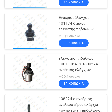
HA32PX
ΕΠΙΚΟΙΝΩΝΊΑ
ΠΟΙΟΤΙΚΌΣ
Εναέριοι έλεγχοι
ΈΛΕΓΧΟΣ
53
101174 διπλός
ελεγκτής πηδαλίων
Ελεγκτής πηδαλίων
ΜΑΣ
άξονα AM
MOQ:1 σύνολο
άξονα
ανελκυστήρων
ΕΛΆΤΕ
ΕΠΙΚΟΙΝΩΝΊΑ
βραχιόνων μεγαλοφυίας
ΣΕ
ελεγκτής πηδαλίων
ΕΠΑΦΉ
1001118419 1600274
ΜΕ
εναέριος ελέγχων
15
ανελκυστήρων για τον
MOQ:1 σύνολο
ανελκυστήρα E45A
Ελεγκτής ΣΥΝΕΧΩΝ
ΖΗΤΉΣΤΕ
ΕΠΙΚΟΙΝΩΝΊΑ
E300A E400A JLG
ΈΝΑ
μηχανών
138224 ο εναέριος
ΑΠΌΣΠΑΣΜΑ
ανελκυστήρας ελέγχει
τον ελεγκτή πηδαλίων