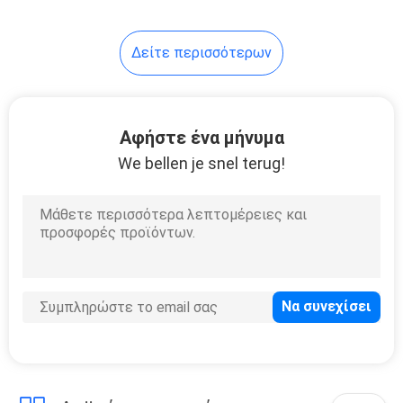
7
Δείτε περισσότερων
Επαφέας
σωληνοειδών
Αφήστε ένα μήνυμα
We bellen je snel terug!
10
Στιγμιαίος
διακόπτης
αναστροφής