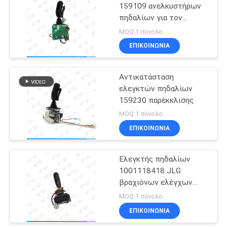
159109 ανελκυστήρων
πηδαλίων για τον
16
ανελκυστήρα 6826
MOQ:1 σύνολο
ψαλιδιού παρέκκλισης
Υδραυλικά μέρη
ΕΠΙΚΟΙΝΩΝΊΑ
6832 7027 9250
Drive
Αντικατάσταση
ελεγκτών πηδαλίων
159230 παρέκκλισης
MOQ:1 σύνολο
ΕΠΙΚΟΙΝΩΝΊΑ
9
Φορτιστής
Ελεγκτής πηδαλίων
1001118418 JLG
μπαταριών
βραχιόνων ελέγχων
ανελκυστήρων
ανελκυστήρων
MOQ:1 σύνολο
ΕΠΙΚΟΙΝΩΝΊΑ