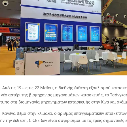
Από τις 19 ως τις 22 Μαΐου,
η διεθνής
έκθεση εξοπλισμού κατασκ
 νέο
αστέρι
της βιομηχανίας μηχανημάτων
κατασκευής
, το Τσάνγκσ
ότυπο
στη βιομηχανία μηχανημάτων
κατασκευής
στην Κίνα και ακόμη
Κανένα θέμα στην κλίμακα, ο αριθμός επαγγελματικών επισκεπτών
ήν την έκθεση,
CICEE δεν είναι
συγκρίσιμοι με τις τρεις σημαντικέ