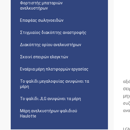
Φορτιστής μπαταριών
ανελκυστήρων
Επαφέας σωληνοειδών
Στιγμιαίος διακόπτης αναστροφής
Διακόπτης ορίου ανελκυστήρων
Σκοινί σπειρών ελεγκτών
Εναέρια μέρη πλατφορμών εργασίας
Το ψαλίδι μεγαλοφυίας ανυψώνει τα
αξι
μέρη
σει
μη
Το ψαλίδι JLG ανυψώνει τα μέρη
συζ
Μέρη ανελκυστήρων ψαλιδιού
ανα
Haulotte
LGM