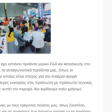
έχει εστιάσει προϊόντα μερών Ε&Α και
κατασκευής στα
τα ανταγωνιστικά προϊόντα μας, όπως οι
ι
οι οποίες είναι στόχος για
την εναέρια αγορά
ερες ευκαιρίες
στις πρόσωπο με πρόσωπο τεχνικές
ε αυτήν την περιοχή. Και κερδίσαμε πολύ χρήσιμο
νίες
με
τους τρέχοντες πελάτες
μας, όπως Zoomlion,
και τις προτάσεις των πελατών σχετικά με τα προϊόντα