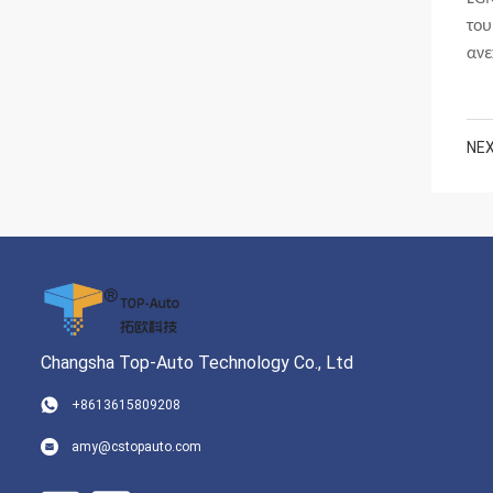
του
ανε
NEX
Changsha Top-Auto Technology Co., Ltd
+8613615809208
amy@cstopauto.com