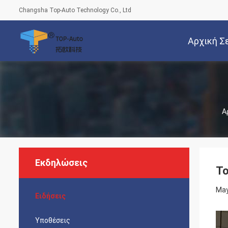
Changsha Top-Auto Technology Co., Ltd
Αρχική Σ
Α
Εκδηλώσεις
Το
May
Ειδήσεις
Υποθέσεις