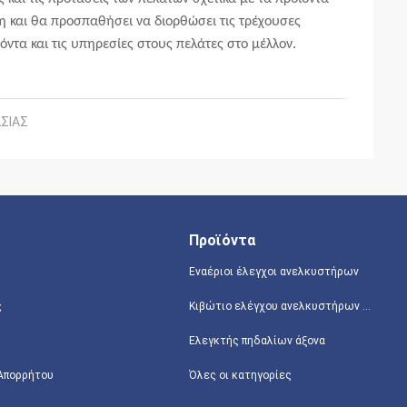
η
και θα προσπαθήσει
να διορθώσει
τις
τρέχουσες
ντα και τις υπηρεσίες στους πελάτες στο μέλλον.
ΣΙΑΣ
Προϊόντα
Εναέριοι έλεγχοι ανελκυστήρων
ς
Κιβώτιο ελέγχου ανελκυστήρων ψαλιδιού
Ελεγκτής πηδαλίων άξονα
 Απορρήτου
Όλες οι κατηγορίες