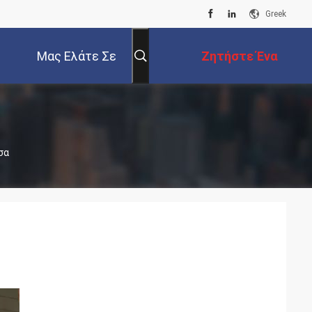
Greek
Μας Ελάτε Σε
Ζητήστε Ένα
Επαφή Με
Απόσπασμα
σα