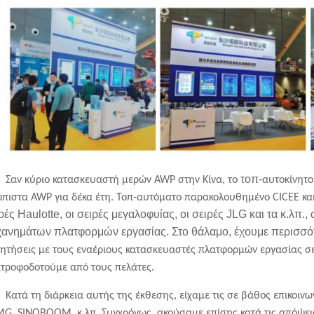
τοπ-
Σαν κύριο κατασκευαστή μερών AWP
στην Κίνα,
το
αυτοκίνητο
όπιστα
AWP για δέκα έτη
. Τοπ-αυτόματο
παρακολουθημένο CICEE
κα
ρές Haulotte, οι σειρές μεγαλοφυίας, οι σειρές JLG και
τα κ.λπ., 
χανημάτων πλατφορμών εργασίας.
Στο θάλαμο,
έχουμε
περισσότ
ητήσεις με
τους εναέριους
κατασκευαστές
πλατφορμών εργασίας
σ
τροφοδοτούμε από τους πελάτες.
Κατά τη διάρκεια αυτής της έκθεσης, είχαμε τις σε βάθος επικοινω
G, SINOBOOM, κ.λπ. Συγχρόνως, ακούσαμε επίσης κατά τις απόψεις 