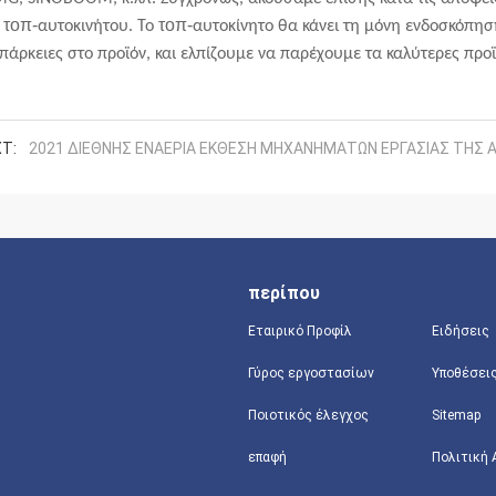
τοπ-
τοπ-
αυτοκινήτου. Το
αυτοκίνητο
θα κάνει τη μόνη ενδοσκόπησ
πάρκειες στο προϊόν,
και
ελπίζουμε να παρέχουμε τα καλύτερες προϊό
T:
2021 ΔΙΕΘΝΗΣ ΕΝΑΕΡΙΑ ΕΚΘΕΣΗ ΜΗΧΑΝΗΜΑΤΩΝ ΕΡΓΑΣΙΑΣ ΤΗΣ Α
περίπου
Εταιρικό Προφίλ
Ειδήσεις
Γύρος εργοστασίων
Υποθέσει
Ποιοτικός έλεγχος
Sitemap
επαφή
Πολιτική