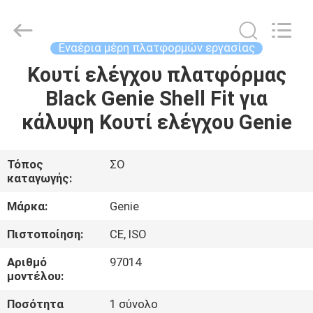
Co.,
Ltd.
All
Rights
Reserved.
Εναέρια μέρη πλατφορμών εργασίας
Developed
by
ECER
Κουτί ελέγχου πλατφόρμας
ΣΠΊΤΙ
Black Genie Shell Fit για
ΠΡΟΪΌΝΤΑ
κάλυψη Κουτί ελέγχου Genie
ΒΊΝΤΕΟ
Τόπος
ΣΟ
καταγωγής:
ΠΕΡΊΠΟΥ
Μάρκα:
Genie
ΕΜΕΊΣ
Πιστοποίηση:
CE, ISO
Αριθμό
97014
ΓΎΡΟΣ
μοντέλου:
ΕΡΓΟΣΤΑΣΊΩΝ
Ποσότητα
1 σύνολο