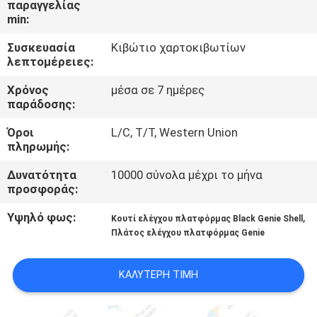
παραγγελίας
min:
ΠΟΙΟΤΙΚΌΣ
Συσκευασία
Κιβώτιο χαρτοκιβωτίων
ΈΛΕΓΧΟΣ
λεπτομέρειες:
Χρόνος
μέσα σε 7 ημέρες
ΜΑΣ
παράδοσης:
ΕΛΆΤΕ
Όροι
L/C, T/T, Western Union
ΣΕ
πληρωμής:
ΕΠΑΦΉ
Δυνατότητα
10000 σύνολα μέχρι το μήνα
προσφοράς:
ΜΕ
Υψηλό φως:
,
Κουτί ελέγχου πλατφόρμας Black Genie Shell
Πλάτος ελέγχου πλατφόρμας Genie
ΖΗΤΉΣΤΕ
ΈΝΑ
ΚΑΛΎΤΕΡΗ ΤΙΜΉ
ΑΠΌΣΠΑΣΜΑ