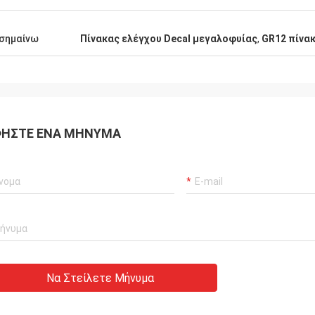
σημαίνω
Πίνακας ελέγχου Decal μεγαλοφυίας
,
GR12 πίνακ
ΉΣΤΕ ΈΝΑ ΜΉΝΥΜΑ
Να Στείλετε Μήνυμα