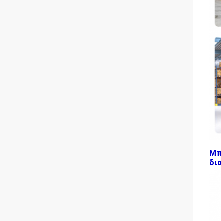
Μπ
δι