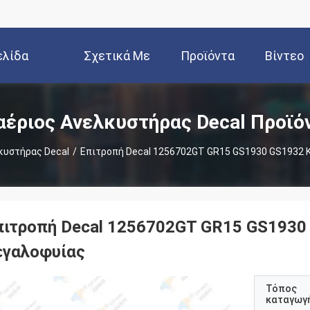
ελίδα
Σχετικά Με
Προϊόντα
Βίντεο
Εμάς
αέριος Ανελκυστήρας Decal Προϊό
κυστήρας Decal
/
Επιτροπή Decal 1256702GT GR15 GS1930 GS1932 
πιτροπή Decal 1256702GT GR15 GS1930
εγαλοφυίας
Τόπος
καταγωγ