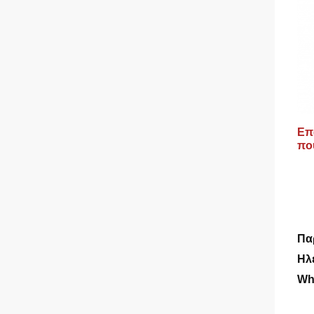
Επ
πο
Πα
Ηλ
Wh