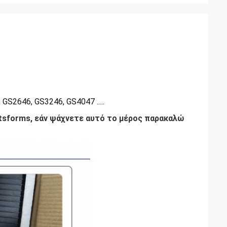
2646, GS3246, GS4047 .....
atsforms, εάν ψάχνετε αυτό το μέρος παρακαλώ