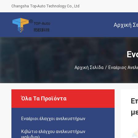
Changsha Top-Auto Technology Co., Ltd
Αρχική Σ
Εν
Αρχική Σελίδα
/
Εναέριος Ανελ
Όλα Τα Προϊόντα
Ε
μ
Εναέριοι έλεγχοι ανελκυστήρων
Κιβώτιο ελέγχου ανελκυστήρων
ψαλιδιού