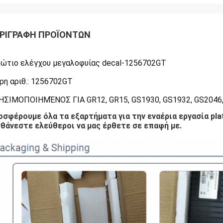
ΡΙΓΡΑΦΉ ΠΡΟΪΌΝΤΩΝ
βώτιο ελέγχου μεγαλοφυίας decal-1256702GT
ρη αριθ.: 1256702GT
ΣΙΜΟΠΟΙΗΜΈΝΟΣ ΓΙΑ GR12, GR15, GS1930, GS1932, GS2046, GS
οσφέρουμε όλα τα εξαρτήματα για την εναέρια εργασία pl
σθάνεστε ελεύθεροι να μας έρθετε σε επαφή με.