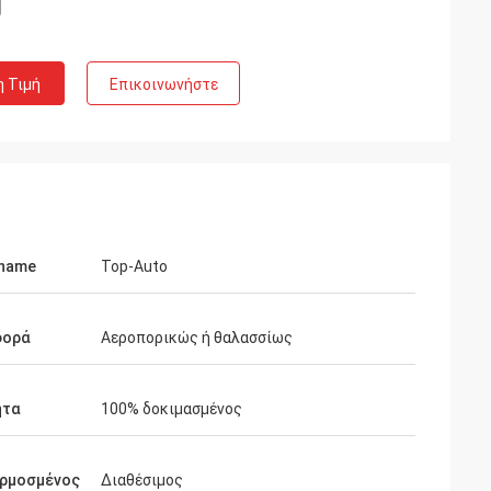
η Τιμή
Επικοινωνήστε
 name
Top-Auto
φορά
Αεροπορικώς ή θαλασσίως
Richard
ητα
100% δοκιμασμένος
οιότητα είναι
ράσει πάλι όταν
ίστε…
ρμοσμένος
Διαθέσιμος