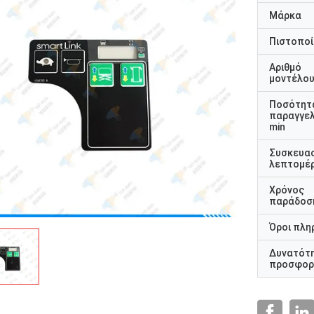
Μάρκα
Πιστοποί
Αριθμό
μοντέλο
Ποσότητ
παραγγελ
min
Συσκευα
λεπτομέρ
Χρόνος
παράδοσ
Όροι πλη
Δυνατότ
προσφορ