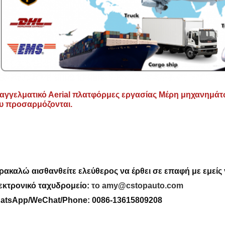
αγγελματικό Α
erial πλατφόρμες εργασίας
Μέρη μηχανημάτ
υ προσαρμόζονται.
ρακαλώ αισθανθείτε ελεύθερος να έρθει σε επαφή με
εμείς
εκτρονικό ταχυδρομείο:
το amy@cstopauto.com
atsApp/WeChat/Phone: 0086-
13615809208