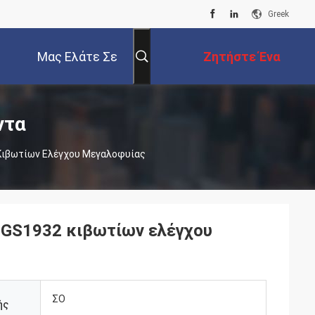
Greek
Μας Ελάτε Σε
Ζητήστε Ένα
Επαφή Με
Απόσπασμα
ντα
Κιβωτίων Ελέγχου Μεγαλοφυίας
 GS1932 κιβωτίων ελέγχου
ΣΟ
ής