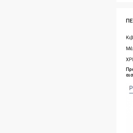
ΠΕ
Κι
Μέ
ΧΡΗ
Πρ
αι