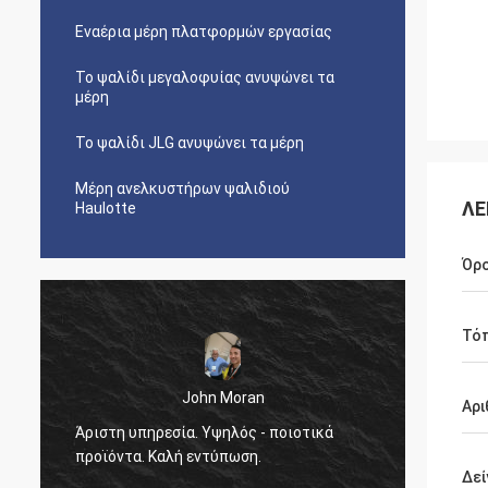
Εναέρια μέρη πλατφορμών εργασίας
Το ψαλίδι μεγαλοφυίας ανυψώνει τα
μέρη
Το ψαλίδι JLG ανυψώνει τα μέρη
Μέρη ανελκυστήρων ψαλιδιού
ΛΕ
Haulotte
Όρ
Τό
John Moran
Αρι
Άριστη υπηρεσία. Υψηλός - ποιοτικά
θα δια
προϊόντα. Καλή εντύπωση.
τη βοή
Δεί