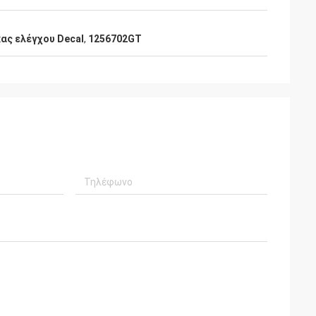
ας ελέγχου Decal
,
1256702GT