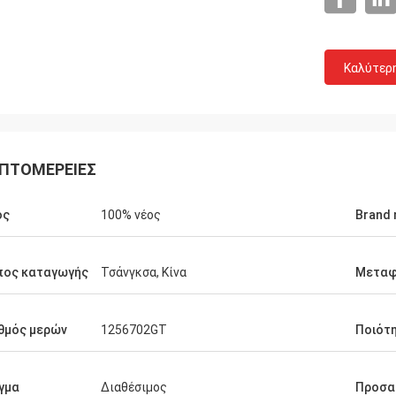
Καλύτερ
ΠΤΟΜΈΡΕΙΕΣ
ος
100% νέος
Brand
πος καταγωγής
Τσάνγκσα, Κίνα
Μετα
Κράχτης του 
Ahmed Saeed
θμός μερών
1256702GT
Ποιότ
Τα τέλεια προϊόντα, η π
τάξει πάλι. Σας ευχαριστώ για όλη
αρκετά καλά. Θα το αγο
θειά σας.
το χρειαζόμαστε. Δροσ
γμα
Διαθέσιμος
Προσα