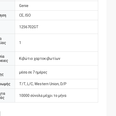
Genie
ηση
CE, ISO
1256702GT
υ
α
ίας
1
σία
Κιβώτιο χαρτοκιβωτίων
ειες
μέσα σε 7 ημέρες
ης
ρωμής
T/T, L/C, Western Union, D/P
ητα
10000 σύνολα μέχρι το μήνα
άς