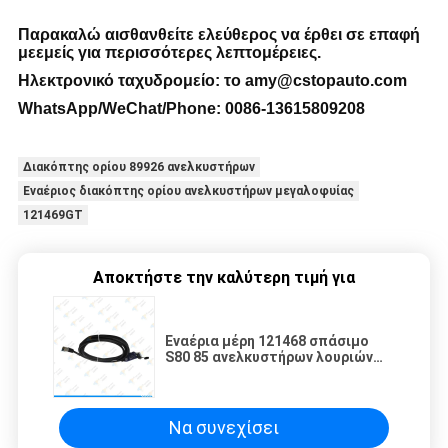
Παρακαλώ αισθανθείτε ελεύθερος να έρθει σε επαφή
με
εμείς για περισσότερες λεπτομέρειες
.
Ηλεκτρονικό ταχυδρομείο:
το amy@cstopauto.com
WhatsApp/WeChat/Phone: 0086-
13615809208
Διακόπτης ορίου 89926 ανελκυστήρων
Εναέριος διακόπτης ορίου ανελκυστήρων μεγαλοφυίας
121469GT
Αποκτήστε την καλύτερη τιμή για
Εναέρια μέρη 121468 σπάσιμο
S80 85 ανελκυστήρων λουριών
αλυσίδων του LS για τη
μεγαλοφυία s-80 s-80x s-85
Να συνεχίσει