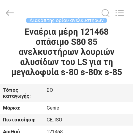
Auto
Technology
Co.,
Ltd.
All
Διακόπτης ορίου ανελκυστήρων
Rights
Reserved.
Developed
Εναέρια μέρη 121468
ΣΠΊΤΙ
by
ECER
σπάσιμο S80 85
ΠΡΟΪΌΝΤΑ
ανελκυστήρων λουριών
αλυσίδων του LS για τη
ΒΊΝΤΕΟ
μεγαλοφυία s-80 s-80x s-85
ΠΕΡΊΠΟΥ
Τόπος
ΣΟ
καταγωγής:
ΕΜΕΊΣ
Μάρκα:
Genie
ΓΎΡΟΣ
Πιστοποίηση:
CE, ISO
ΕΡΓΟΣΤΑΣΊΩΝ
Αριθμό
121468