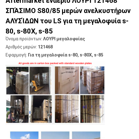
Aftermarket εναέριο ΛΟΥΡΙ 121468
ΣΠΆΣΙΜΟ S80/85 μερών ανελκυστήρων
ΑΛΥΣΊΔΩΝ του LS για τη μεγαλοφυία s-
80, s-80X, s-85
Όνομα προϊόντων:
ΛΟΥΡΙ μεγαλοφυίας
Αριθμός μερών:
121468
Εφαρμογή:
Για τη μεγαλοφυία s-80, s-80X, s-85