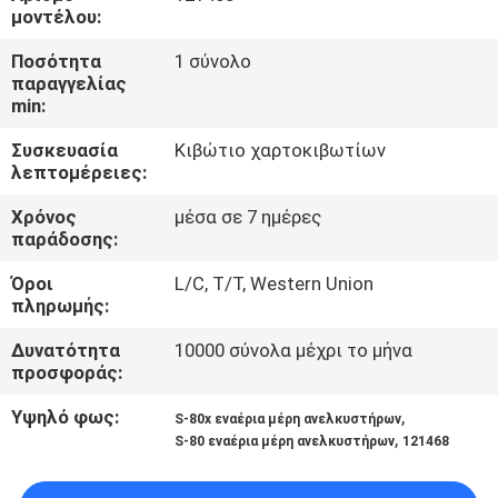
μοντέλου:
ΠΟΙΟΤΙΚΌΣ
Ποσότητα
1 σύνολο
ΈΛΕΓΧΟΣ
παραγγελίας
min:
Συσκευασία
Κιβώτιο χαρτοκιβωτίων
ΜΑΣ
λεπτομέρειες:
ΕΛΆΤΕ
Χρόνος
μέσα σε 7 ημέρες
ΣΕ
παράδοσης:
ΕΠΑΦΉ
Όροι
L/C, T/T, Western Union
ΜΕ
πληρωμής:
Δυνατότητα
10000 σύνολα μέχρι το μήνα
προσφοράς:
ΖΗΤΉΣΤΕ
ΈΝΑ
Υψηλό φως:
,
S-80x εναέρια μέρη ανελκυστήρων
,
S-80 εναέρια μέρη ανελκυστήρων
121468
ΑΠΌΣΠΑΣΜΑ