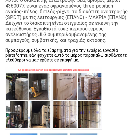
Αυτός ο διακόπτης αναστροφής JLG, αριθμός μερών
4360077, είναι ένας σφραγισμένος three-position
ενιαίος-πόλος, διπλός-ρίχνει το διακόπτη αναστροφής
(SPDT) με τις λειτουργίες (ΕΠΆΝΩ) - ΜΑΚΡΙΆ (ΕΠΆΝΩ).
Δείχνει το διακόπτη είναι στιγμιαίος σε εκείνη την
κατεύθυνση. Εγκαθιστά τους περισσότερους
ανελκυστήρες JLG συμπεριλαμβανομένης της
συμπαγούς, συμβατικής, και τραχιάς έκτασης.
Προσφέρουμε όλα τα εξαρτήματα για την εναέρια εργασία
platsforms, εάν ψάχνετε αυτό το μέρος παρακαλώ αισθάνεστε
ελεύθεροι να μας έρθετε σε επαφή με.