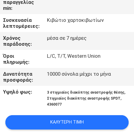
παραγγελίας
min:
ΠΟΙΟΤΙΚΌΣ
Συσκευασία
Κιβώτιο χαρτοκιβωτίων
ΈΛΕΓΧΟΣ
λεπτομέρειες:
Χρόνος
μέσα σε 7 ημέρες
ΜΑΣ
παράδοσης:
ΕΛΆΤΕ
Όροι
L/C, T/T, Western Union
ΣΕ
πληρωμής:
ΕΠΑΦΉ
Δυνατότητα
10000 σύνολα μέχρι το μήνα
προσφοράς:
ΜΕ
Υψηλό φως:
,
3 στιγμιαίος διακόπτης αναστροφής θέσης
,
Στιγμιαίος διακόπτης αναστροφής SPDT
ΖΗΤΉΣΤΕ
4360077
ΈΝΑ
ΑΠΌΣΠΑΣΜΑ
ΚΑΛΎΤΕΡΗ ΤΙΜΉ