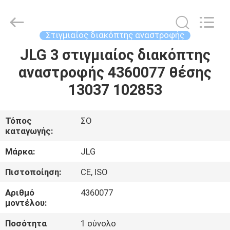
Co.,
Ltd.
All
Rights
Reserved.
Στιγμιαίος διακόπτης αναστροφής
Developed
by
JLG 3 στιγμιαίος διακόπτης
ΣΠΊΤΙ
ECER
αναστροφής 4360077 θέσης
ΠΡΟΪΌΝΤΑ
13037 102853
ΒΊΝΤΕΟ
Τόπος
ΣΟ
καταγωγής:
ΠΕΡΊΠΟΥ
Μάρκα:
JLG
ΕΜΕΊΣ
Πιστοποίηση:
CE, ISO
Αριθμό
4360077
ΓΎΡΟΣ
μοντέλου:
ΕΡΓΟΣΤΑΣΊΩΝ
Ποσότητα
1 σύνολο