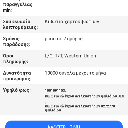
παραγγελίας
min:
ΠΟΙΟΤΙΚΌΣ
ΈΛΕΓΧΟΣ
Συσκευασία
Κιβώτιο χαρτοκιβωτίων
λεπτομέρειες:
Χρόνος
μέσα σε 7 ημέρες
ΜΑΣ
παράδοσης:
ΕΛΆΤΕ
Όροι
L/C, T/T, Western Union
ΣΕ
πληρωμής:
ΕΠΑΦΉ
Δυνατότητα
10000 σύνολα μέχρι το μήνα
ΜΕ
προσφοράς:
Υψηλό φως:
,
1001091153
ΖΗΤΉΣΤΕ
Κιβώτιο ελέγχου ανελκυστήρων ψαλιδιού JLG
,
ΈΝΑ
Κιβώτιο ελέγχου ανελκυστήρων 0272778
ψαλιδιού
ΑΠΌΣΠΑΣΜΑ
ΚΑΛΎΤΕΡΗ ΤΙΜΉ