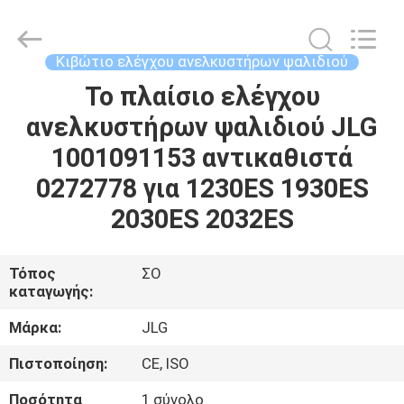
Co.,
Ltd.
All
Rights
Reserved.
Κιβώτιο ελέγχου ανελκυστήρων ψαλιδιού
Developed
by
ECER
Το πλαίσιο ελέγχου
ΣΠΊΤΙ
ανελκυστήρων ψαλιδιού JLG
ΠΡΟΪΌΝΤΑ
1001091153 αντικαθιστά
0272778 για 1230ES 1930ES
ΒΊΝΤΕΟ
2030ES 2032ES
ΠΕΡΊΠΟΥ
Τόπος
ΣΟ
καταγωγής:
ΕΜΕΊΣ
Μάρκα:
JLG
ΓΎΡΟΣ
Πιστοποίηση:
CE, ISO
ΕΡΓΟΣΤΑΣΊΩΝ
Ποσότητα
1 σύνολο