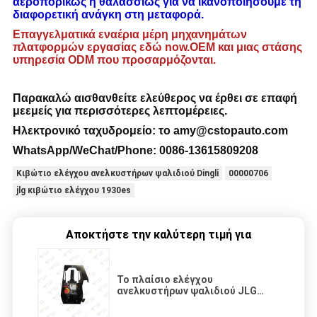
αεροπορικώς ή θαλασσίως για να ικανοποιήσουμε τη
διαφορετική ανάγκη στη μεταφορά.
Επαγγελματικά εναέρια μέρη μηχανημάτων
πλατφορμών εργασίας εδώ now.OEM και μιας στάσης
υπηρεσία ODM που προσαρμόζονται.
Παρακαλώ αισθανθείτε ελεύθερος να έρθει σε επαφή
με
εμείς για περισσότερες λεπτομέρειες
.
Ηλεκτρονικό ταχυδρομείο:
το amy@cstopauto.com
WhatsApp/WeChat/Phone: 0086-
13615809208
Κιβώτιο ελέγχου ανελκυστήρων ψαλιδιού Dingli
00000706
jlg κιβώτιο ελέγχου 1930es
Αποκτήστε την καλύτερη τιμή για
Το πλαίσιο ελέγχου
ανελκυστήρων ψαλιδιού JLG
1001091153 αντικαθιστά 0272778
για 1230ES 1930ES 2030ES 2032ES