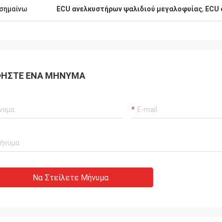
σημαίνω
ECU ανελκυστήρων ψαλιδιού μεγαλοφυίας
,
ECU 
ΉΣΤΕ ΈΝΑ ΜΉΝΥΜΑ
Να Στείλετε Μήνυμα