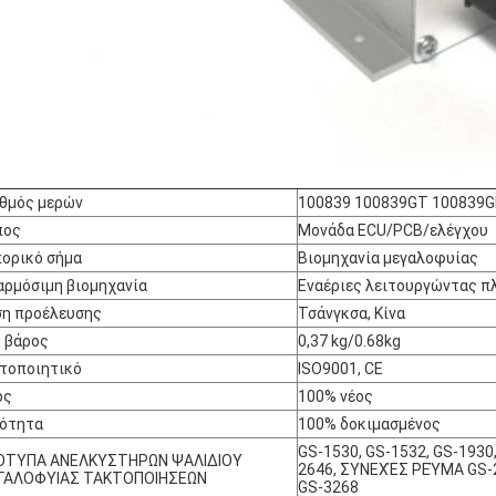
θμός μερών
100839 100839GT 100839G
πος
Μονάδα ECU/PCB/ελέγχου
ορικό σήμα
Βιομηχανία μεγαλοφυίας
ρμόσιμη βιομηχανία
Εναέριες λειτουργώντας 
η προέλευσης
Τσάνγκσα, Κίνα
 βάρος
0,37 kg/0.68kg
τοποιητικό
ISO9001, CE
ος
100% νέος
ιότητα
100% δοκιμασμένος
GS-1530, GS-1532, GS-1930,
ΟΤΥΠΑ ΑΝΕΛΚΥΣΤΗΡΩΝ ΨΑΛΙΔΙΟΥ
2646, ΣΥΝΕΧΈΣ ΡΕΎΜΑ GS-2
ΓΑΛΟΦΥΙΑΣ ΤΑΚΤΟΠΟΙΗΣΕΩΝ
GS-3268