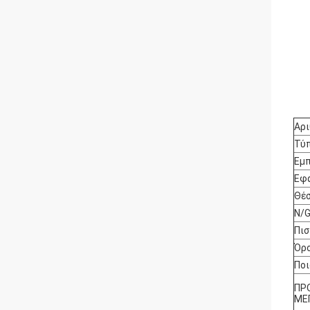
Αρι
Τύ
Εμπ
Εφα
Θέσ
N/G
Πισ
Όρ
Πο
ΠΡ
ΜΕ