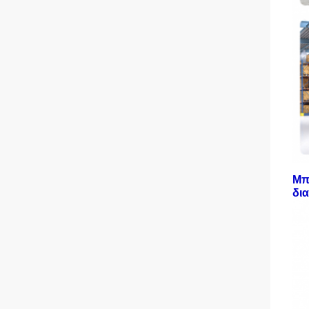
Μπ
δι