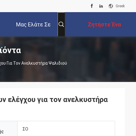
Greek
Μας Ελάτε Σε
Ζητήστε Ένα
ϊόντα
Επαφή Με
Απόσπασμα
ου Για Τον Ανελκυστήρα Ψαλιδιού
ν ελέγχου για τον ανελκυστήρα
ΣΟ
ής