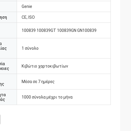
Genie
ηση
CE, ISO
100839 100839GT 100839GN GN100839
υ
α
ίας
1 σύνολο
σία
Κιβώτιο χαρτοκιβωτίων
ειες
Μέσα σε 7 ημέρες
ης
ητα
1000 σύνολα μέχρι το μήνα
άς