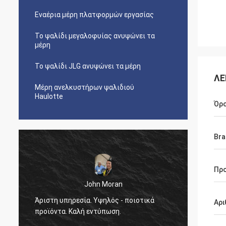
Εναέρια μέρη πλατφορμών εργασίας
Το ψαλίδι μεγαλοφυίας ανυψώνει τα
μέρη
Το ψαλίδι JLG ανυψώνει τα μέρη
ΛΕ
Μέρη ανελκυστήρων ψαλιδιού
Haulotte
Όρ
Bra
Πρ
John Moran
Άριστη υπηρεσία. Υψηλός - ποιοτικά
θα δια
Αρι
προϊόντα. Καλή εντύπωση.
τη βοή