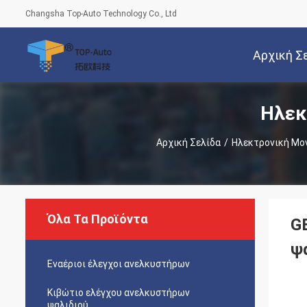
Changsha Top-Auto Technology Co., Ltd
Αρχική Σ
Ηλεκ
Αρχική Σελίδα
/
Ηλεκτρονική Μο
Όλα Τα Προϊόντα
G
ψ
Εναέριοι έλεγχοι ανελκυστήρων
Κιβώτιο ελέγχου ανελκυστήρων
ψαλιδιού