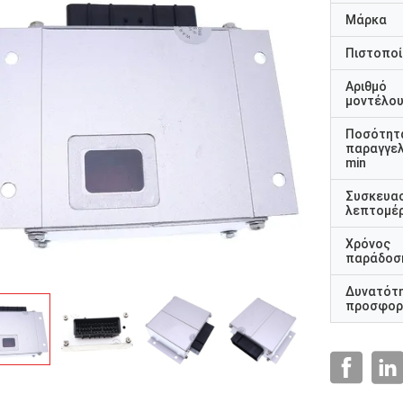
Μάρκα
Πιστοποί
Αριθμό
μοντέλο
Ποσότητ
παραγγελ
min
Συσκευα
λεπτομέρ
Χρόνος
παράδοσ
Δυνατότ
προσφορ