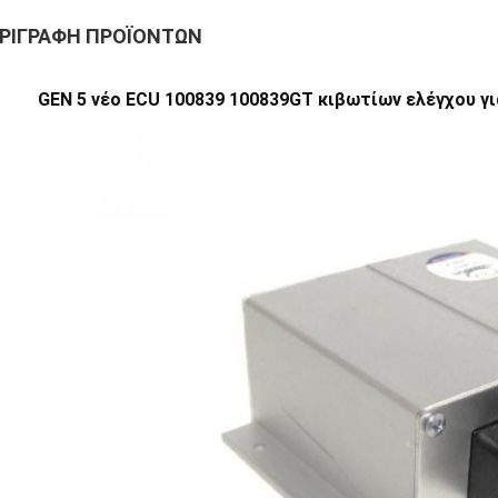
ΡΙΓΡΑΦΉ ΠΡΟΪΌΝΤΩΝ
GEN 5 νέο ECU 100839 100839GT κιβωτίων ελέγχου γ