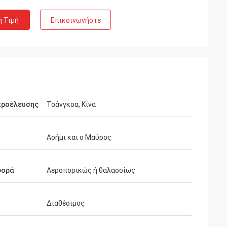
η Τιμή
Επικοινωνήστε
προέλευσης
Τσάνγκσα, Κίνα
Ασήμι και ο Μαύρος
φορά
Αεροπορικώς ή θαλασσίως
Richard
οιότητα είναι
Διαθέσιμος
ράσει πάλι όταν
ίστε…