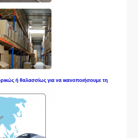
ικώς ή θαλασσίως για να ικανοποιήσουμε τη