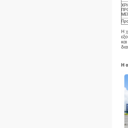
ΧΡ
ΠΡ
ΜΕ
Προ
Η χ
εξο
και
δια
Η 