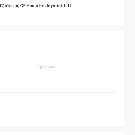
Τζόϊστικ
,
CE Haulotte Joystick Lift