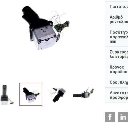
Πιστοποί
Αριθμό
μοντέλο
Ποσότητ
παραγγελ
min
Συσκευα
λεπτομέρ
Χρόνος
παράδοσ
Όροι πλη
Δυνατότ
προσφορ