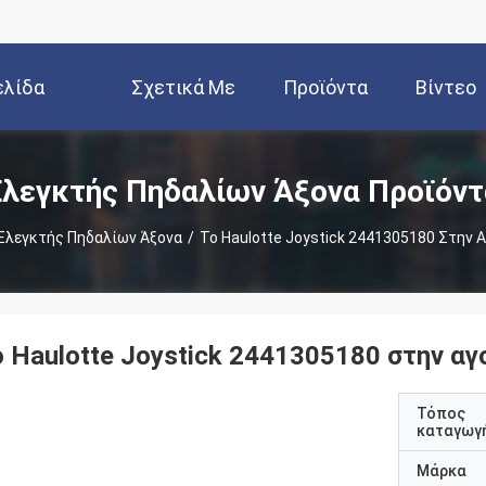
ελίδα
Σχετικά Με
Προϊόντα
Βίντεο
Εμάς
Ελεγκτής Πηδαλίων Άξονα Προϊόντ
Ελεγκτής Πηδαλίων Άξονα
/
Το Haulotte Joystick 2441305180 Στην 
ο Haulotte Joystick 2441305180 στην α
Τόπος
καταγωγ
Μάρκα