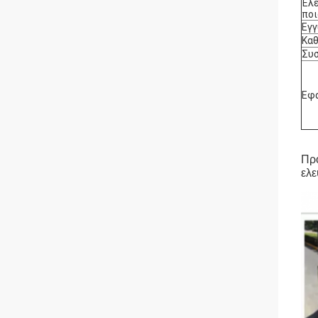
Έλ
πο
Εγ
Καθ
Συσ
Εφ
Προ
ελε