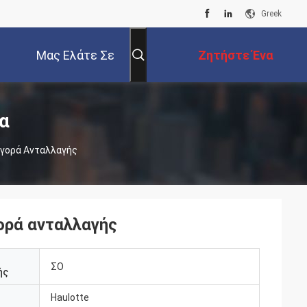
Greek
Μας Ελάτε Σε
Ζητήστε Ένα
Επαφή Με
Απόσπασμα
α
Αγορά Ανταλλαγής
γορά ανταλλαγής
ΣΟ
ής
Haulotte