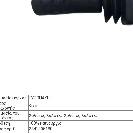
μασία μάρκας
ΕΥΡΩΠΑΚΗ
ρος
Κίνα
ταγωγής
μασία του
Χολότες Χολότες Χολότες Χολότες
ϊόντος
όθεση
100% καινούργιο
ος αριθ.
2441305180