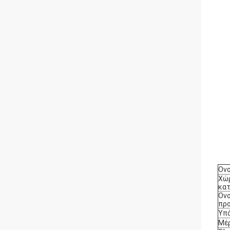
Ονο
Χώ
κα
Ονο
προ
Υπ
Μέρ