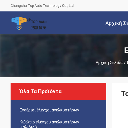
Changsha Top-Auto Technology Co., Ltd
Αρχική Σ
Αρχική Σελίδα
/
Όλα Τα Προϊόντα
Τ
Εναέριοι έλεγχοι ανελκυστήρων
Κιβώτιο ελέγχου ανελκυστήρων
ψαλιδιού