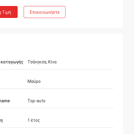
η Τιμή
Επικοινωνήστε
 καταγωγής
Τσάνγκσα, Κίνα
Μαύρο
 name
Top-auto
Richard
οιότητα είναι
ση
1 έτος
ράσει πάλι όταν
ίστε…