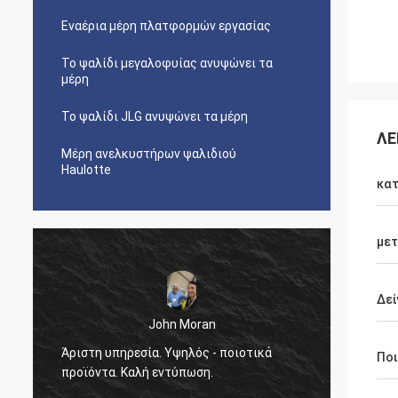
Εναέρια μέρη πλατφορμών εργασίας
Το ψαλίδι μεγαλοφυίας ανυψώνει τα
μέρη
Το ψαλίδι JLG ανυψώνει τα μέρη
ΛΕ
Μέρη ανελκυστήρων ψαλιδιού
Haulotte
κα
με
Δεί
John Moran
Άριστη υπηρεσία. Υψηλός - ποιοτικά
θα δια
Πο
προϊόντα. Καλή εντύπωση.
τη βοή