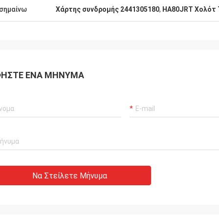
σημαίνω
Χάρτης συνδρομής 2441305180
,
HA80JRT Χολότ 
ΉΣΤΕ ΈΝΑ ΜΉΝΥΜΑ
Να Στείλετε Μήνυμα