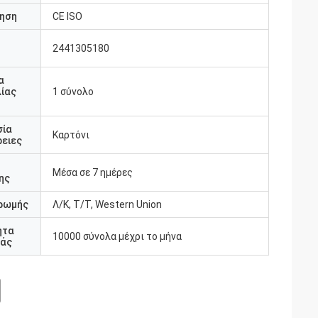
ηση
CE ISO
2441305180
υ
α
ίας
1 σύνολο
σία
Καρτόνι
ειες
Μέσα σε 7 ημέρες
ης
ρωμής
Λ/Κ, Τ/Τ, Western Union
ητα
10000 σύνολα μέχρι το μήνα
άς