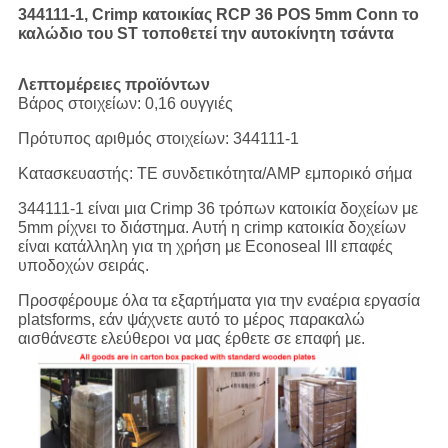
344111-1, Crimp κατοικίας RCP 36 POS 5mm Conn το
καλώδιο του ST τοποθετεί την αυτοκίνητη τσάντα
Λεπτομέρειες προϊόντων
Βάρος στοιχείων: 0,16 ουγγιές
Πρότυπος αριθμός στοιχείων: 344111-1
Κατασκευαστής: TE συνδετικότητα/AMP εμπορικό σήμα
344111-1 είναι μια Crimp 36 τρόπων κατοικία δοχείων με
5mm ρίχνει το διάστημα. Αυτή η crimp κατοικία δοχείων
είναι κατάλληλη για τη χρήση με Econoseal ΙΙΙ επαφές
υποδοχών σειράς.
Προσφέρουμε όλα τα εξαρτήματα για την εναέρια εργασία
platsforms, εάν ψάχνετε αυτό το μέρος παρακαλώ
αισθάνεστε ελεύθεροι να μας έρθετε σε επαφή με.