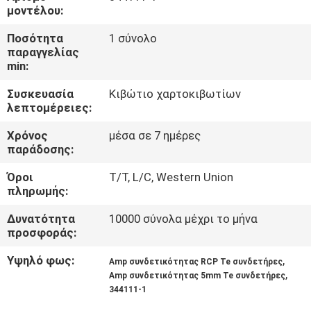
μοντέλου:
ΠΟΙΟΤΙΚΌΣ
Ποσότητα
1 σύνολο
ΈΛΕΓΧΟΣ
παραγγελίας
min:
Συσκευασία
Κιβώτιο χαρτοκιβωτίων
ΜΑΣ
λεπτομέρειες:
ΕΛΆΤΕ
Χρόνος
μέσα σε 7 ημέρες
ΣΕ
παράδοσης:
ΕΠΑΦΉ
Όροι
T/T, L/C, Western Union
ΜΕ
πληρωμής:
Δυνατότητα
10000 σύνολα μέχρι το μήνα
προσφοράς:
ΖΗΤΉΣΤΕ
ΈΝΑ
Υψηλό φως:
,
Amp συνδετικότητας RCP Te συνδετήρες
,
Amp συνδετικότητας 5mm Te συνδετήρες
ΑΠΌΣΠΑΣΜΑ
344111-1