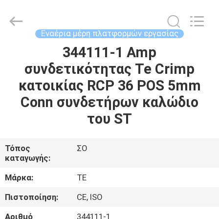
Co.,
Ltd.
All
Rights
Reserved.
Εναέρια μέρη πλατφορμών εργασίας
Developed
by
ECER
344111-1 Amp
ΣΠΊΤΙ
συνδετικότητας Te Crimp
ΠΡΟΪΌΝΤΑ
κατοικίας RCP 36 POS 5mm
Conn συνδετήρων καλώδιο
ΒΊΝΤΕΟ
του ST
ΠΕΡΊΠΟΥ
Τόπος
ΣΟ
καταγωγής:
ΕΜΕΊΣ
Μάρκα:
TE
ΓΎΡΟΣ
Πιστοποίηση:
CE, ISO
ΕΡΓΟΣΤΑΣΊΩΝ
Αριθμό
344111-1