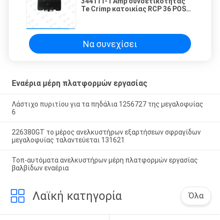
344111-1 Amp συνδετικότητας
Te Crimp κατοικίας RCP 36 POS
5mm Conn συνδετήρων καλώδιο
του ST
Να συνεχίσει
Εναέρια μέρη πλατφορμών εργασίας
Λάστιχο πυριτίου για τα πηδάλια 1256727 της μεγαλοφυίας
6
226380GT το μέρος ανελκυστήρων εξαρτήσεων σφραγίδων
μεγαλοφυίας ταλαντεύεται 131621
Τοπ-αυτόματα ανελκυστήρων μέρη πλατφορμών εργασίας
βαλβίδων εναέρια
Λαϊκή κατηγορία
Όλα