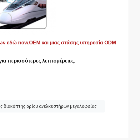
ν εδώ now.OEM και μιας στάσης υπηρεσία ODM
 για περισσότερες λεπτομέρειες
.
ος διακόπτης ορίου ανελκυστήρων μεγαλοφυίας