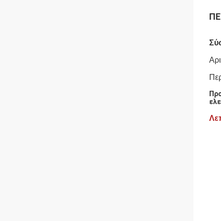
ΠΕ
Σύ
Αρι
Πε
Προ
ελε
Λε