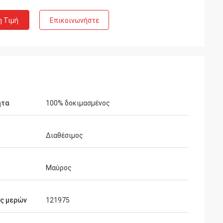
η Τιμή
Επικοινωνήστε
ητα
100% δοκιμασμένος
Διαθέσιμος
Μαύρος
Richard
οιότητα είναι
ός μερών
121975
ράσει πάλι όταν
ίστε…