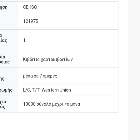
ηση
CE, ISO
121975
υ
α
ίας
1
σία
Κιβώτιο χαρτοκιβωτίων
ειες
μέσα σε 7 ημέρες
ης
ρωμής
L/C, T/T, Western Union
ητα
10000 σύνολα μέχρι το μήνα
άς