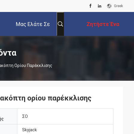
Greek
Μας Ελάτε Σε
Ζητήστε Ένα
Επαφή Με
Απόσπασμα
όντα
ακόπτη Ορίου Παρέκκλισης
ακόπτη ορίου παρέκκλισης
ΣΟ
ής
Skyjack