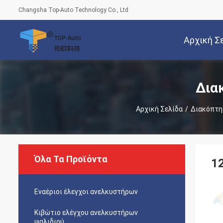
Changsha Top-Auto Technology Co., Ltd
Αρχική Σ
Δια
Αρχική Σελίδα
/
Διακόπτη
Όλα Τα Προϊόντα
1
Εναέριοι έλεγχοι ανελκυστήρων
Κιβώτιο ελέγχου ανελκυστήρων
ψαλιδιού