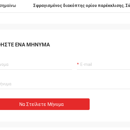
σημαίνω
Σφραγισμένος διακόπτης ορίου παρέκκλισης
,
Σύ
ΉΣΤΕ ΈΝΑ ΜΉΝΥΜΑ
Να Στείλετε Μήνυμα