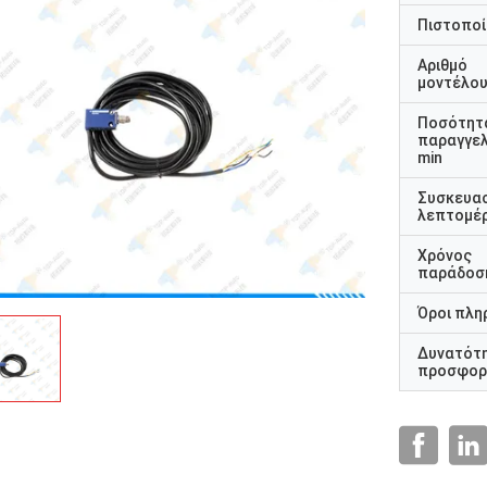
Πιστοποί
Αριθμό
μοντέλο
Ποσότητ
παραγγελ
min
Συσκευα
λεπτομέρ
Χρόνος
παράδοσ
Όροι πλη
Δυνατότ
προσφορ