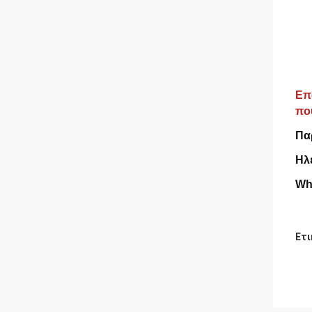
Επ
πο
Πα
Ηλ
Wh
Ετι