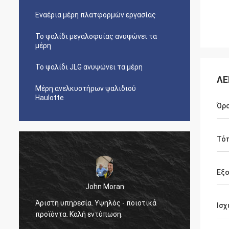
Εναέρια μέρη πλατφορμών εργασίας
Το ψαλίδι μεγαλοφυίας ανυψώνει τα
μέρη
Το ψαλίδι JLG ανυψώνει τα μέρη
ΛΕ
Μέρη ανελκυστήρων ψαλιδιού
Haulotte
Όρ
Τό
Εξ
John Moran
Άριστη υπηρεσία. Υψηλός - ποιοτικά
θα δια
Ισχ
προϊόντα. Καλή εντύπωση.
τη βοή