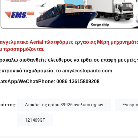
αγγελματικό Α
erial πλατφόρμες εργασίας
Μέρη μηχανημάτω
υ προσαρμόζονται.
ρακαλώ αισθανθείτε ελεύθερος να έρθει σε επαφή με
εμείς
εκτρονικό ταχυδρομείο:
το amy@cstopauto.com
atsApp/WeChat/Phone: 0086-
13615809208
κέττες:
Διακόπτης ορίου 89926 ανελκυστήρων
Εναέρι
121469GT