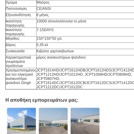
Χρώμα
Μαύρος
Πιστοποίηση
CE/ANSI
Εξουσιοδότηση
6 μήνες
Ικανότητα
10000 σύνολο/σύνολα το μήνα
παραγωγής
Ικανότητα
7-15DAYS
παραγωγής
Μέγεθος
150*150*50 χιλ.
βάρος
0,35 κλ
Συσκευασία
Κιβώτιο χαρτοκιβωτίων
Χαρακτηριστικά
μέρος ανελκυστήρων ψαλιδιού
γνωρίσματα
προϊόντων
Χρησιμοποιημένος
JCPT1614HD/JCPT1612HDB/JCPT1612HDS/JCPT1412HD
για τον ηλεκτρικό
JCPT1212HD/JCPT1012HD, JCPT1008HD/JCPT0808HD,
ανελκυστήρα
JCPT0807HD,
ψαλιδιού Dingli
JCPT1614DC/JCPT1612DCB/JCPT1612DCS/JCPT1412DC
JCPT1212DC/JCPT1012DC
Η αποθήκη εμπορευμάτων μας: