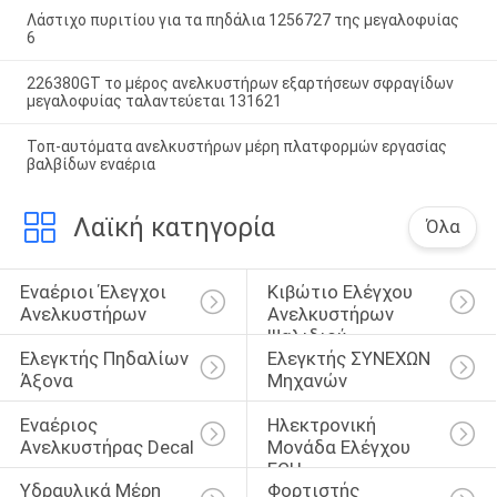
Λάστιχο πυριτίου για τα πηδάλια 1256727 της μεγαλοφυίας
6
226380GT το μέρος ανελκυστήρων εξαρτήσεων σφραγίδων
μεγαλοφυίας ταλαντεύεται 131621
Τοπ-αυτόματα ανελκυστήρων μέρη πλατφορμών εργασίας
βαλβίδων εναέρια
Λαϊκή κατηγορία
Όλα
Εναέριοι Έλεγχοι 
Κιβώτιο Ελέγχου 
Ανελκυστήρων
Ανελκυστήρων 
Ψαλιδιού
Ελεγκτής Πηδαλίων 
Ελεγκτής ΣΥΝΕΧΩΝ 
Άξονα
Μηχανών
Εναέριος 
Ηλεκτρονική 
Ανελκυστήρας Decal
Μονάδα Ελέγχου 
ECU
Υδραυλικά Μέρη 
Φορτιστής 