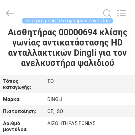
Auto
Technology
Co.,
Ltd.
All
Εναέρια μέρη πλατφορμών εργασίας
Rights
Reserved.
Developed
Αισθητήρας 00000694 κλίσης
ΣΠΊΤΙ
by
ECER
γωνίας αντικατάστασης HD
ΠΡΟΪΌΝΤΑ
ανταλλακτικών Dingli για τον
ανελκυστήρα ψαλιδιού
ΒΊΝΤΕΟ
Τόπος
ΣΟ
καταγωγής:
ΠΕΡΊΠΟΥ
ΕΜΕΊΣ
Μάρκα:
DINGLI
Πιστοποίηση:
CE, ISO
ΓΎΡΟΣ
Αριθμό
ΑΙΣΘΗΤΗΡΑΣ ΓΩΝΙΑΣ
ΕΡΓΟΣΤΑΣΊΩΝ
μοντέλου: