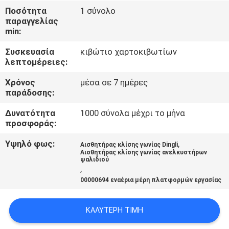
Ποσότητα
1 σύνολο
ΠΟΙΟΤΙΚΌΣ
παραγγελίας
min:
ΈΛΕΓΧΟΣ
Συσκευασία
κιβώτιο χαρτοκιβωτίων
λεπτομέρειες:
ΜΑΣ
Χρόνος
μέσα σε 7 ημέρες
ΕΛΆΤΕ
παράδοσης:
ΣΕ
Δυνατότητα
1000 σύνολα μέχρι το μήνα
ΕΠΑΦΉ
προσφοράς:
ΜΕ
Υψηλό φως:
,
Αισθητήρας κλίσης γωνίας Dingli
Αισθητήρας κλίσης γωνίας ανελκυστήρων
ψαλιδιού
,
ΖΗΤΉΣΤΕ
00000694 εναέρια μέρη πλατφορμών εργασίας
ΈΝΑ
ΑΠΌΣΠΑΣΜΑ
ΚΑΛΎΤΕΡΗ ΤΙΜΉ