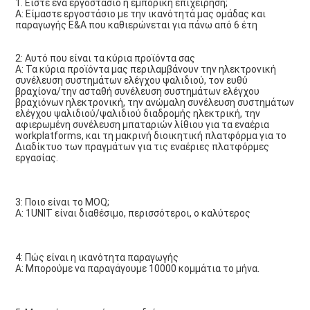
1. 
Είστε ένα εργοστάσιο ή εμπορική επιχείρηση;
Α: Είμαστε εργοστάσιο με την ικανότητά μας ομάδας και 
παραγωγής Ε&Α που καθιερώνεται για πάνω από 6 έτη
2: Αυτό που είναι τα κύρια προϊόντα σας
Α: Τα κύρια προϊόντα μας περιλαμβάνουν την ηλεκτρονική 
συνέλευση συστημάτων ελέγχου ψαλιδιού, τον ευθύ 
βραχίονα/την ασταθή συνέλευση συστημάτων ελέγχου 
βραχιόνων ηλεκτρονική, την ανώμαλη συνέλευση συστημάτων 
ελέγχου ψαλιδιού/ψαλιδιού διαδρομής ηλεκτρική, την 
αφιερωμένη συνέλευση μπαταριών λίθιου για τα εναέρια 
workplatforms, και τη μακρινή διοικητική πλατφόρμα για το 
Διαδίκτυο των πραγμάτων για τις εναέριες πλατφόρμες 
εργασίας.
3: Ποιο είναι το MOQ;
Α: 1UNIT είναι διαθέσιμο, περισσότεροι, ο καλύτερος
4: Πώς είναι η ικανότητα παραγωγής
Α: Μπορούμε να παραγάγουμε 10000 κομμάτια το μήνα.