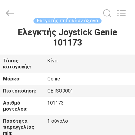
Technology
Co.,
Ltd.
All
Rights
Ελεγκτής πηδαλίων άξονα
Reserved.
Developed
Ελεγκτής Joystick Genie
ΣΠΊΤΙ
by
ECER
101173
ΠΡΟΪΌΝΤΑ
Τόπος
Κίνα
καταγωγής:
ΒΊΝΤΕΟ
Μάρκα:
Genie
ΠΕΡΊΠΟΥ
Πιστοποίηση:
CE ISO9001
ΕΜΕΊΣ
Αριθμό
101173
μοντέλου:
ΓΎΡΟΣ
Ποσότητα
1 σύνολο
παραγγελίας
ΕΡΓΟΣΤΑΣΊΩΝ
min: