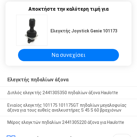
Αποκτήστε την καλύτερη τιμή για
Ελεγκτής Joystick Genie 101173
Να συνεχίσει
Ελεγκτής πηδαλίων άξονα
Διπλός ελεγκτής 2441305350 πηδαλίων άξονα Haulotte
Ενιαίος ελεγκτής 101175 101175GT πηδαλίων μεγαλοφυίας
άξονα για τους ευθείς ανελκυστήρες S 45 S 60 βραχιόνων
Μέρος ελεγκτών πηδαλίων 2441305220 άξονα για Haulotte