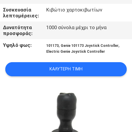
Συσκευασία
Κιβώτιο χαρτοκιβωτίων
ΠΟΙΟΤΙΚΌΣ
λεπτομέρειες:
ΈΛΕΓΧΟΣ
Δυνατότητα
1000 σύνολα μέχρι το μήνα
προσφοράς:
ΜΑΣ
Υψηλό φως:
,
,
101173
Genie 101173 Joystick Controller
ΕΛΆΤΕ
Electric Genie Joystick Controller
ΣΕ
ΚΑΛΎΤΕΡΗ ΤΙΜΉ
ΕΠΑΦΉ
ΜΕ
ΖΗΤΉΣΤΕ
ΈΝΑ
ΑΠΌΣΠΑΣΜΑ